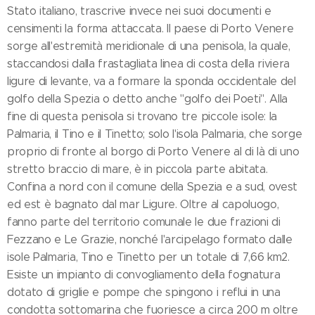
Stato italiano, trascrive invece nei suoi documenti e
censimenti la forma attaccata. Il paese di Porto Venere
sorge all'estremità meridionale di una penisola, la quale,
staccandosi dalla frastagliata linea di costa della riviera
ligure di levante, va a formare la sponda occidentale del
golfo della Spezia o detto anche "golfo dei Poeti". Alla
fine di questa penisola si trovano tre piccole isole: la
Palmaria, il Tino e il Tinetto; solo l'isola Palmaria, che sorge
proprio di fronte al borgo di Porto Venere al di là di uno
stretto braccio di mare, è in piccola parte abitata.
Confina a nord con il comune della Spezia e a sud, ovest
ed est è bagnato dal mar Ligure. Oltre al capoluogo,
fanno parte del territorio comunale le due frazioni di
Fezzano e Le Grazie, nonché l'arcipelago formato dalle
isole Palmaria, Tino e Tinetto per un totale di 7,66 km2.
Esiste un impianto di convogliamento della fognatura
dotato di griglie e pompe che spingono i reflui in una
condotta sottomarina che fuoriesce a circa 200 m oltre